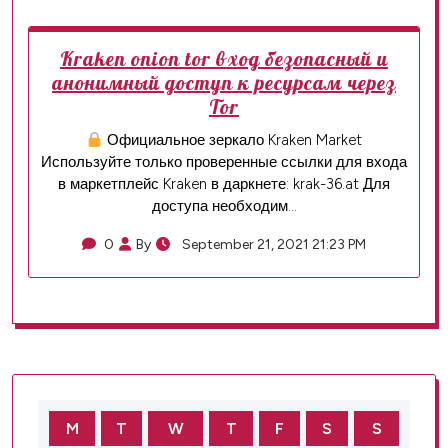
Kraken onion tor вход безопасный и
анонимный доступ к ресурсам через
Tor
Официальное зеркало Kraken Market
Используйте только проверенные ссылки для входа
в маркетплейс Kraken в даркнете: krak-36.at Для
доступа необходим…
0
By
September 21, 2021 21:23 PM
M
T
W
T
F
S
S