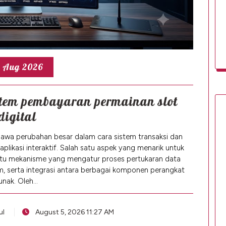
, Aug 2026
tem pembayaran permainan slot
digital
awa perubahan besar dalam cara sistem transaksi dan
plikasi interaktif. Salah satu aspek yang menarik untuk
yaitu mekanisme yang mengatur proses pertukaran data
tem, serta integrasi antara berbagai komponen perangkat
lunak. Oleh…
ul
August 5, 2026 11:27 AM