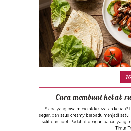
16
Cara membuat kebab r
Siapa yang bisa menolak kelezatan kebab? Ro
segar, dan saus creamy berpadu menjadi satu. 
sulit dan ribet. Padahal, dengan bahan yang 
Timur Te