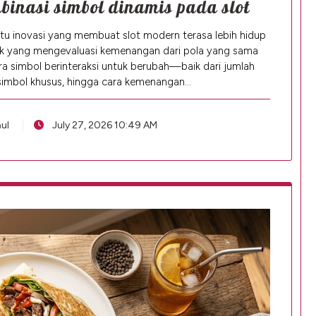
inasi simbol dinamis pada slot
atu inovasi yang membuat slot modern terasa lebih hidup
sik yang mengevaluasi kemenangan dari pola yang sama
ra simbol berinteraksi untuk berubah—baik dari jumlah
 simbol khusus, hingga cara kemenangan…
ul
July 27, 2026 10:49 AM