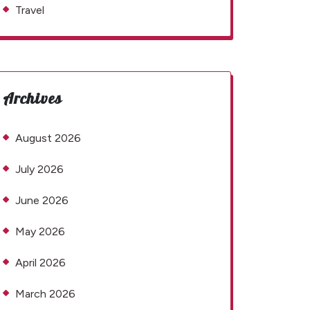
Travel
Archives
August 2026
July 2026
June 2026
May 2026
April 2026
March 2026