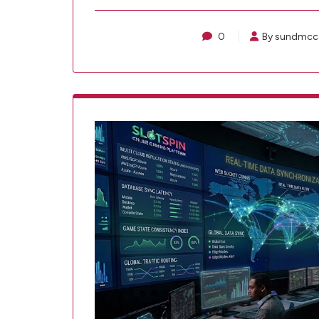
0
By sundmcc