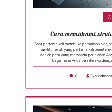
1
Cara memahami struktu
Saat pertama kali membuka permainan slot, a
fitur-fitur aktif, yang pertama kali berinter
adalah peta yang memandu perjalanan And
bagaimana Anda berinteraksi dengan
0
By sundmcca