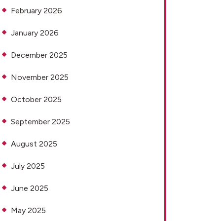
February 2026
January 2026
December 2025
November 2025
October 2025
September 2025
August 2025
July 2025
June 2025
May 2025