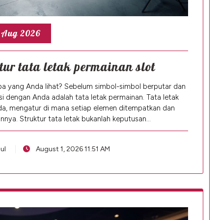
, Aug 2026
r tata letak permainan slot
pa yang Anda lihat? Sebelum simbol-simbol berputar dan
aksi dengan Anda adalah tata letak permainan. Tata letak
a, mengatur di mana setiap elemen ditempatkan dan
nya. Struktur tata letak bukanlah keputusan…
ul
August 1, 2026 11:51 AM