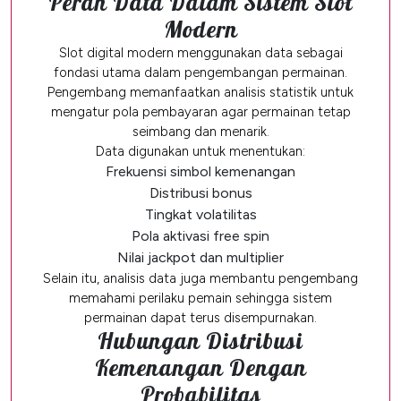
Peran Data Dalam Sistem Slot
Modern
Slot digital modern menggunakan data sebagai
fondasi utama dalam pengembangan permainan.
Pengembang memanfaatkan analisis statistik untuk
mengatur pola pembayaran agar permainan tetap
seimbang dan menarik.
Data digunakan untuk menentukan:
Frekuensi simbol kemenangan
Distribusi bonus
Tingkat volatilitas
Pola aktivasi free spin
Nilai jackpot dan multiplier
Selain itu, analisis data juga membantu pengembang
memahami perilaku pemain sehingga sistem
permainan dapat terus disempurnakan.
Hubungan Distribusi
Kemenangan Dengan
Probabilitas