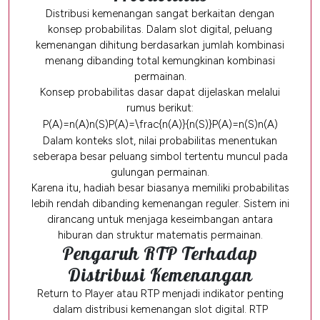
Distribusi kemenangan sangat berkaitan dengan
konsep probabilitas. Dalam slot digital, peluang
kemenangan dihitung berdasarkan jumlah kombinasi
menang dibanding total kemungkinan kombinasi
permainan.
Konsep probabilitas dasar dapat dijelaskan melalui
rumus berikut:
P(A)=n(A)n(S)P(A)=\frac{n(A)}{n(S)}
P
(
A
)
=
n
(
S
)
n
(
A
)
Dalam konteks slot, nilai probabilitas menentukan
seberapa besar peluang simbol tertentu muncul pada
gulungan permainan.
Karena itu, hadiah besar biasanya memiliki probabilitas
lebih rendah dibanding kemenangan reguler. Sistem ini
dirancang untuk menjaga keseimbangan antara
hiburan dan struktur matematis permainan.
Pengaruh RTP Terhadap
Distribusi Kemenangan
Return to Player atau RTP menjadi indikator penting
dalam distribusi kemenangan slot digital. RTP