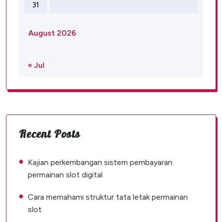
31
August 2026
« Jul
Recent Posts
Kajian perkembangan sistem pembayaran
permainan slot digital
Cara memahami struktur tata letak permainan
slot