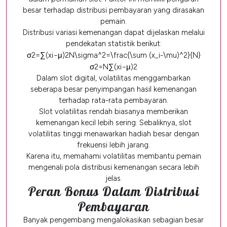
besar terhadap distribusi pembayaran yang dirasakan
pemain.
Distribusi variasi kemenangan dapat dijelaskan melalui
pendekatan statistik berikut:
σ2=∑(xi−μ)2N\sigma^2=\frac{\sum (x_i-\mu)^2}{N}
σ
2
=
N
∑
(
x
i
−
μ
)
2
Dalam slot digital, volatilitas menggambarkan
seberapa besar penyimpangan hasil kemenangan
terhadap rata-rata pembayaran.
Slot volatilitas rendah biasanya memberikan
kemenangan kecil lebih sering. Sebaliknya, slot
volatilitas tinggi menawarkan hadiah besar dengan
frekuensi lebih jarang.
Karena itu, memahami volatilitas membantu pemain
mengenali pola distribusi kemenangan secara lebih
jelas.
Peran Bonus Dalam Distribusi
Pembayaran
Banyak pengembang mengalokasikan sebagian besar