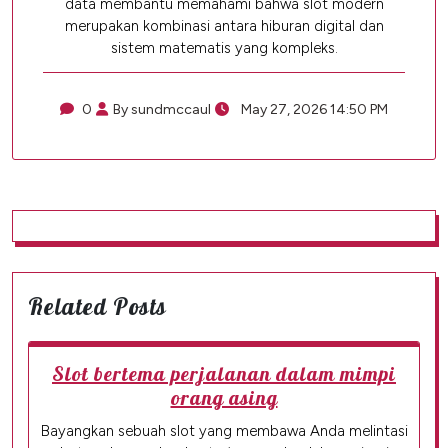
data membantu memahami bahwa slot modern
merupakan kombinasi antara hiburan digital dan
sistem matematis yang kompleks.
0
By sundmccaul
May 27, 2026 14:50 PM
Related Posts
Slot bertema perjalanan dalam mimpi
orang asing
Bayangkan sebuah slot yang membawa Anda melintasi