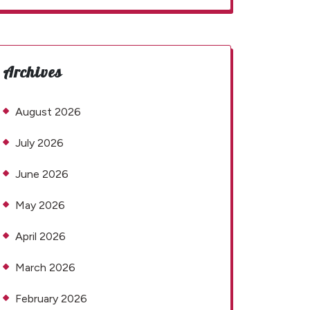
Archives
August 2026
July 2026
June 2026
May 2026
April 2026
March 2026
February 2026