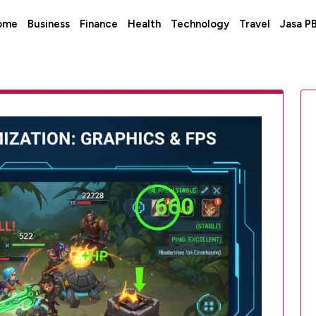
ome
Business
Finance
Health
Technology
Travel
Jasa P