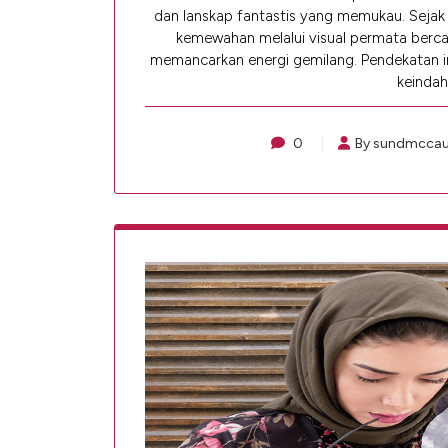
dan lanskap fantastis yang memukau. Sejak
kemewahan melalui visual permata bercah
memancarkan energi gemilang. Pendekatan
keindah
0
By sundmccau