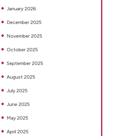
January 2026
December 2025
November 2025
October 2025
September 2025
August 2025
July 2025
June 2025
May 2025
April 2025