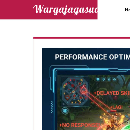
Skip
Wargajagasuara
H
to
content