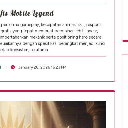
afis Mobile Legend
performa gameplay, kecepatan animasi skill, respons
 grafis yang tepat membuat permainan lebih lancar,
pertahankan mekanik serta positioning hero secara
suaikannya dengan spesifikasi perangkat menjadi kunci
etap konsisten, terutama…
l
January 28, 2026 16:23 PM