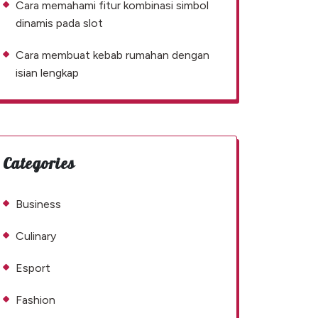
Cara memahami fitur kombinasi simbol
dinamis pada slot
Cara membuat kebab rumahan dengan
isian lengkap
Categories
Business
Culinary
Esport
Fashion