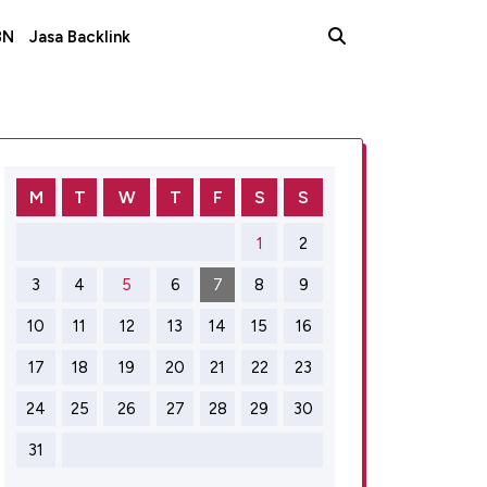
BN
Jasa Backlink
M
T
W
T
F
S
S
1
2
3
4
5
6
7
8
9
10
11
12
13
14
15
16
17
18
19
20
21
22
23
24
25
26
27
28
29
30
31