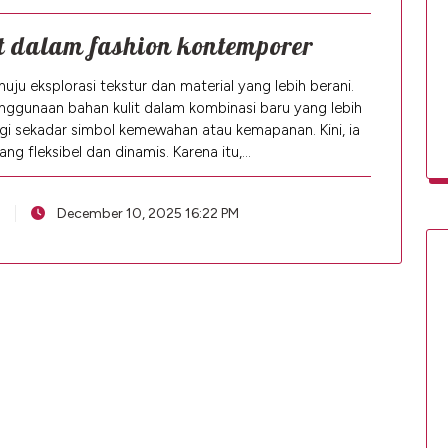
t dalam fashion kontemporer
uju eksplorasi tekstur dan material yang lebih berani.
ggunaan bahan kulit dalam kombinasi baru yang lebih
k lagi sekadar simbol kemewahan atau kemapanan. Kini, ia
ng fleksibel dan dinamis. Karena itu,…
December 10, 2025 16:22 PM