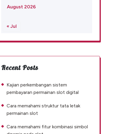
August 2026
« Jul
Recent Posts
Kajian perkembangan sistem
pembayaran permainan slot digital
Cara memahami struktur tata letak
permainan slot
Cara memahami fitur kombinasi simbol