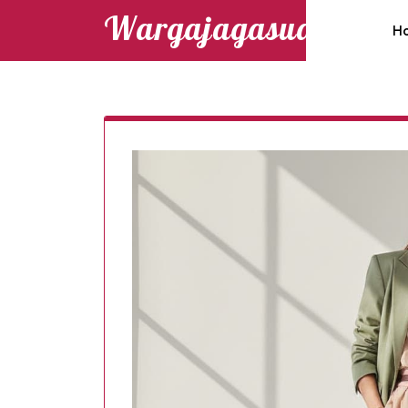
Skip
Wargajagasuara
H
to
content