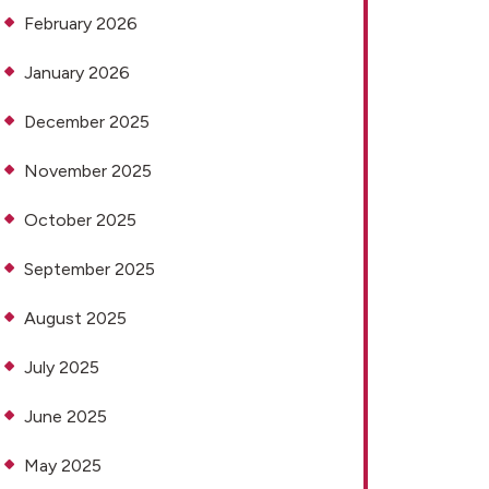
February 2026
January 2026
December 2025
November 2025
October 2025
September 2025
August 2025
July 2025
June 2025
May 2025