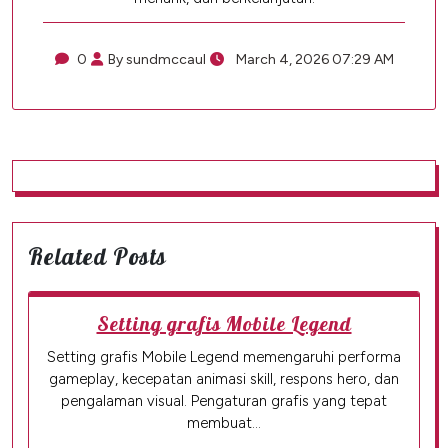
0
By sundmccaul
March 4, 2026 07:29 AM
Related Posts
Setting grafis Mobile Legend
Setting grafis Mobile Legend memengaruhi performa
gameplay, kecepatan animasi skill, respons hero, dan
pengalaman visual. Pengaturan grafis yang tepat
membuat…