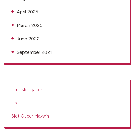
April 2025
March 2025
June 2022
September 2021
situs slot gacor
slot
Slot Gacor Maxwin