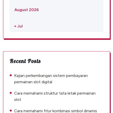
August 2026
« Jul
Recent Posts
Kajian perkembangan sistem pembayaran
permainan slot digital
Cara memahami struktur tata letak permainan
slot
Cara memahami fitur kombinasi simbol dinamis