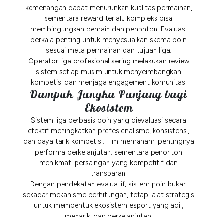
kemenangan dapat menurunkan kualitas permainan,
sementara reward terlalu kompleks bisa
membingungkan pemain dan penonton. Evaluasi
berkala penting untuk menyesuaikan skema poin
sesuai meta permainan dan tujuan liga.
Operator liga profesional sering melakukan review
sistem setiap musim untuk menyeimbangkan
kompetisi dan menjaga engagement komunitas.
Dampak Jangka Panjang bagi
Ekosistem
Sistem liga berbasis poin yang dievaluasi secara
efektif meningkatkan profesionalisme, konsistensi,
dan daya tarik kompetisi. Tim memahami pentingnya
performa berkelanjutan, sementara penonton
menikmati persaingan yang kompetitif dan
transparan.
Dengan pendekatan evaluatif, sistem poin bukan
sekadar mekanisme perhitungan, tetapi alat strategis
untuk membentuk ekosistem esport yang adil,
menarik, dan berkelanjutan.