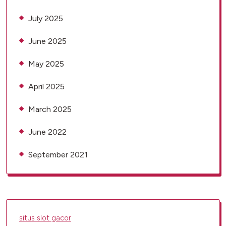
July 2025
June 2025
May 2025
April 2025
March 2025
June 2022
September 2021
situs slot gacor