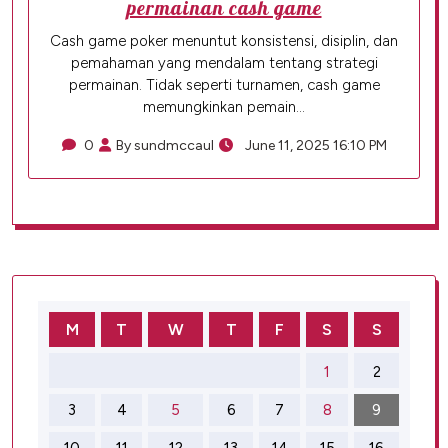
permainan cash game
Cash game poker menuntut konsistensi, disiplin, dan
pemahaman yang mendalam tentang strategi
permainan. Tidak seperti turnamen, cash game
memungkinkan pemain…
0
By sundmccaul
June 11, 2025 16:10 PM
M
T
W
T
F
S
S
1
2
3
4
5
6
7
8
9
10
11
12
13
14
15
16