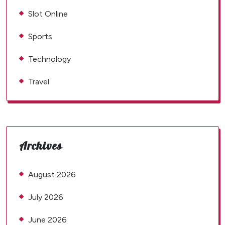
Slot Online
Sports
Technology
Travel
Archives
August 2026
July 2026
June 2026