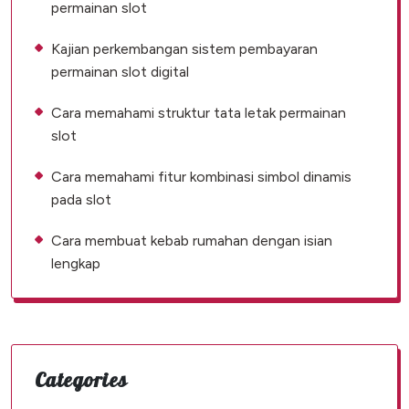
permainan slot
Kajian perkembangan sistem pembayaran
permainan slot digital
Cara memahami struktur tata letak permainan
slot
Cara memahami fitur kombinasi simbol dinamis
pada slot
Cara membuat kebab rumahan dengan isian
lengkap
Categories