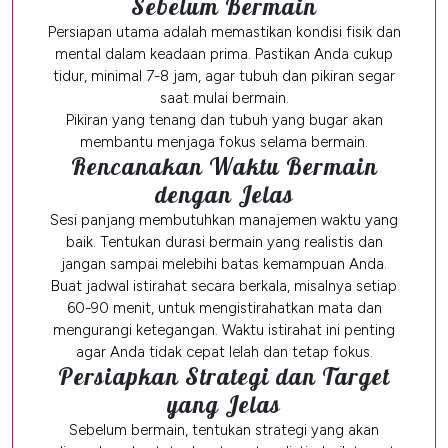
Sebelum Bermain
Persiapan utama adalah memastikan kondisi fisik dan
mental dalam keadaan prima. Pastikan Anda cukup
tidur, minimal 7-8 jam, agar tubuh dan pikiran segar
saat mulai bermain.
Pikiran yang tenang dan tubuh yang bugar akan
membantu menjaga fokus selama bermain.
Rencanakan Waktu Bermain
dengan Jelas
Sesi panjang membutuhkan manajemen waktu yang
baik. Tentukan durasi bermain yang realistis dan
jangan sampai melebihi batas kemampuan Anda.
Buat jadwal istirahat secara berkala, misalnya setiap
60-90 menit, untuk mengistirahatkan mata dan
mengurangi ketegangan. Waktu istirahat ini penting
agar Anda tidak cepat lelah dan tetap fokus.
Persiapkan Strategi dan Target
yang Jelas
Sebelum bermain, tentukan strategi yang akan