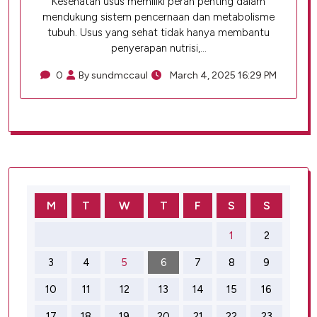
Kesehatan usus memiliki peran penting dalam
mendukung sistem pencernaan dan metabolisme
tubuh. Usus yang sehat tidak hanya membantu
penyerapan nutrisi,…
0
By sundmccaul
March 4, 2025 16:29 PM
M
T
W
T
F
S
S
1
2
3
4
5
6
7
8
9
10
11
12
13
14
15
16
17
18
19
20
21
22
23