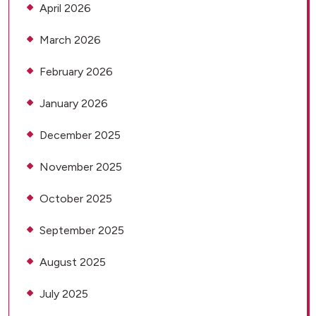
April 2026
March 2026
February 2026
January 2026
December 2025
November 2025
October 2025
September 2025
August 2025
July 2025