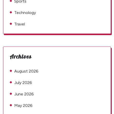
Sports
Technology
Travel
Archives
August 2026
July 2026
June 2026
May 2026