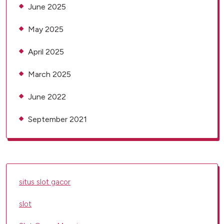
June 2025
May 2025
April 2025
March 2025
June 2022
September 2021
situs slot gacor
slot