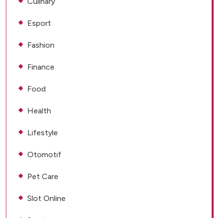
Culinary
Esport
Fashion
Finance
Food
Health
Lifestyle
Otomotif
Pet Care
Slot Online