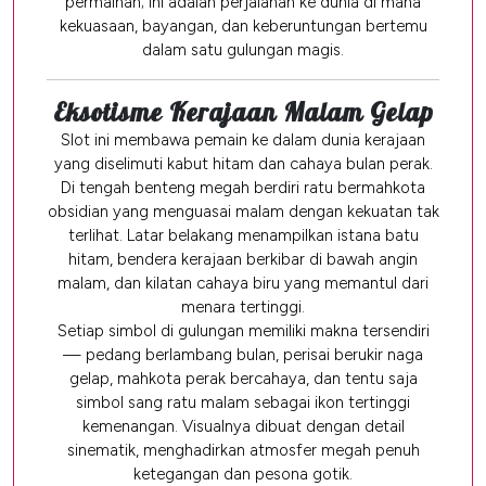
permainan; ini adalah perjalanan ke dunia di mana
kekuasaan, bayangan, dan keberuntungan bertemu
dalam satu gulungan magis.
Eksotisme Kerajaan Malam Gelap
Slot ini membawa pemain ke dalam dunia kerajaan
yang diselimuti kabut hitam dan cahaya bulan perak.
Di tengah benteng megah berdiri ratu bermahkota
obsidian yang menguasai malam dengan kekuatan tak
terlihat. Latar belakang menampilkan istana batu
hitam, bendera kerajaan berkibar di bawah angin
malam, dan kilatan cahaya biru yang memantul dari
menara tertinggi.
Setiap simbol di gulungan memiliki makna tersendiri
— pedang berlambang bulan, perisai berukir naga
gelap, mahkota perak bercahaya, dan tentu saja
simbol sang ratu malam sebagai ikon tertinggi
kemenangan. Visualnya dibuat dengan detail
sinematik, menghadirkan atmosfer megah penuh
ketegangan dan pesona gotik.