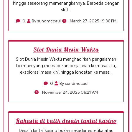
hingga seseorang memenangkannya. Berbeda dengan
slot…
0
By sundmccaul
March 27, 2025 19:36 PM
Slot Dunia Mesin Waktu
Slot Dunia Mesin Waktu menghadirkan pengalaman
bermain yang memadukan perjalanan ke masa lalu,
eksplorasi masa kini, hingga loncatan ke masa…
0
By sundmccaul
November 24, 2025 06:21 AM
Rahasia di balik desain lantai kasino
Desain lantai kasino bukan sekadar estetika atau