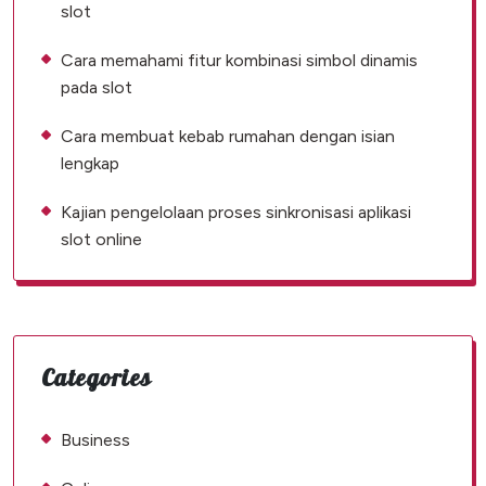
slot
Cara memahami fitur kombinasi simbol dinamis
pada slot
Cara membuat kebab rumahan dengan isian
lengkap
Kajian pengelolaan proses sinkronisasi aplikasi
slot online
Categories
Business