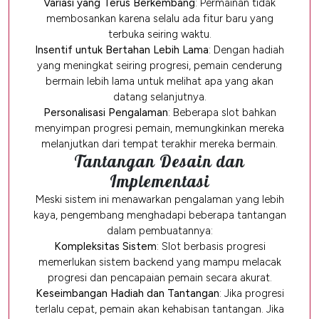
Variasi yang Terus Berkembang
: Permainan tidak
membosankan karena selalu ada fitur baru yang
terbuka seiring waktu.
Insentif untuk Bertahan Lebih Lama
: Dengan hadiah
yang meningkat seiring progresi, pemain cenderung
bermain lebih lama untuk melihat apa yang akan
datang selanjutnya.
Personalisasi Pengalaman
: Beberapa slot bahkan
menyimpan progresi pemain, memungkinkan mereka
melanjutkan dari tempat terakhir mereka bermain.
Tantangan Desain dan
Implementasi
Meski sistem ini menawarkan pengalaman yang lebih
kaya, pengembang menghadapi beberapa tantangan
dalam pembuatannya:
Kompleksitas Sistem
: Slot berbasis progresi
memerlukan sistem backend yang mampu melacak
progresi dan pencapaian pemain secara akurat.
Keseimbangan Hadiah dan Tantangan
: Jika progresi
terlalu cepat, pemain akan kehabisan tantangan. Jika