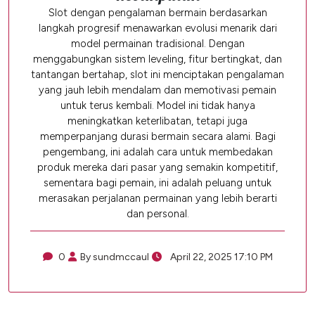
Slot dengan pengalaman bermain berdasarkan
langkah progresif menawarkan evolusi menarik dari
model permainan tradisional. Dengan
menggabungkan sistem leveling, fitur bertingkat, dan
tantangan bertahap, slot ini menciptakan pengalaman
yang jauh lebih mendalam dan memotivasi pemain
untuk terus kembali. Model ini tidak hanya
meningkatkan keterlibatan, tetapi juga
memperpanjang durasi bermain secara alami. Bagi
pengembang, ini adalah cara untuk membedakan
produk mereka dari pasar yang semakin kompetitif,
sementara bagi pemain, ini adalah peluang untuk
merasakan perjalanan permainan yang lebih berarti
dan personal.
0
By sundmccaul
April 22, 2025 17:10 PM