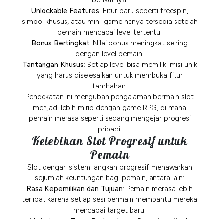
Unlockable Features
: Fitur baru seperti freespin,
simbol khusus, atau mini-game hanya tersedia setelah
pemain mencapai level tertentu.
Bonus Bertingkat
: Nilai bonus meningkat seiring
dengan level pemain.
Tantangan Khusus
: Setiap level bisa memiliki misi unik
yang harus diselesaikan untuk membuka fitur
tambahan.
Pendekatan ini mengubah pengalaman bermain slot
menjadi lebih mirip dengan game RPG, di mana
pemain merasa seperti sedang mengejar progresi
pribadi.
Kelebihan Slot Progresif untuk
Pemain
Slot dengan sistem langkah progresif menawarkan
sejumlah keuntungan bagi pemain, antara lain:
Rasa Kepemilikan dan Tujuan
: Pemain merasa lebih
terlibat karena setiap sesi bermain membantu mereka
mencapai target baru.