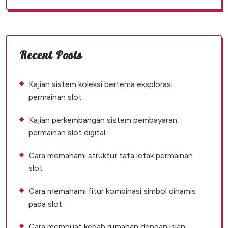
Recent Posts
Kajian sistem koleksi bertema eksplorasi
permainan slot
Kajian perkembangan sistem pembayaran
permainan slot digital
Cara memahami struktur tata letak permainan
slot
Cara memahami fitur kombinasi simbol dinamis
pada slot
Cara membuat kebab rumahan dengan isian