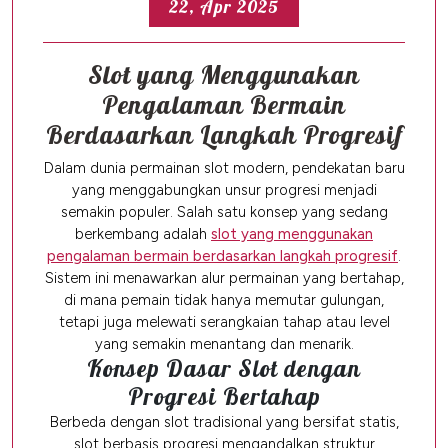
22, Apr 2025
Slot yang Menggunakan
Pengalaman Bermain
Berdasarkan Langkah Progresif
Dalam dunia permainan slot modern, pendekatan baru
yang menggabungkan unsur progresi menjadi
semakin populer. Salah satu konsep yang sedang
berkembang adalah
slot yang menggunakan
pengalaman bermain berdasarkan langkah progresif
.
Sistem ini menawarkan alur permainan yang bertahap,
di mana pemain tidak hanya memutar gulungan,
tetapi juga melewati serangkaian tahap atau level
yang semakin menantang dan menarik.
Konsep Dasar Slot dengan
Progresi Bertahap
Berbeda dengan slot tradisional yang bersifat statis,
slot berbasis progresi mengandalkan struktur