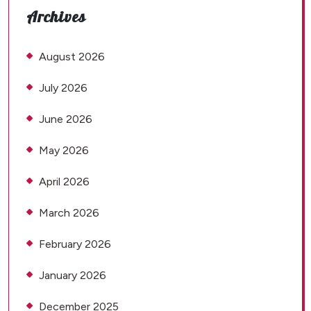
Archives
August 2026
July 2026
June 2026
May 2026
April 2026
March 2026
February 2026
January 2026
December 2025