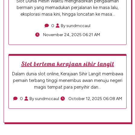
Slot Dunia Mesin Waktu menghadirkan pengalaman
bermain yang memadukan perjalanan ke masa lalu,
eksplorasi masa kini, hingga loncatan ke masa…
0
By sundmccaul
November 24, 2025 06:21 AM
Slot bertema kerajaan sihir langit
Dalam dunia slot online, Kerajaan Sihir Langit membawa
pemain terbang tinggi menembus awan menuju negeri
magis tempat para penyihir dan…
0
By sundmccaul
October 12, 2025 06:08 AM