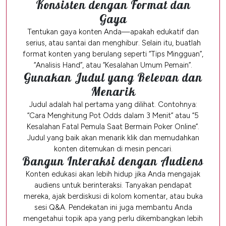
Konsisten dengan Format dan
Gaya
Tentukan gaya konten Anda—apakah edukatif dan
serius, atau santai dan menghibur. Selain itu, buatlah
format konten yang berulang seperti “Tips Mingguan”,
“Analisis Hand”, atau “Kesalahan Umum Pemain”.
Gunakan Judul yang Relevan dan
Menarik
Judul adalah hal pertama yang dilihat. Contohnya:
“Cara Menghitung Pot Odds dalam 3 Menit” atau “5
Kesalahan Fatal Pemula Saat Bermain Poker Online”.
Judul yang baik akan menarik klik dan memudahkan
konten ditemukan di mesin pencari.
Bangun Interaksi dengan Audiens
Konten edukasi akan lebih hidup jika Anda mengajak
audiens untuk berinteraksi. Tanyakan pendapat
mereka, ajak berdiskusi di kolom komentar, atau buka
sesi Q&A. Pendekatan ini juga membantu Anda
mengetahui topik apa yang perlu dikembangkan lebih