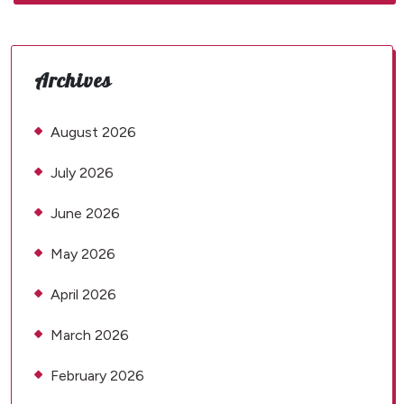
Archives
August 2026
July 2026
June 2026
May 2026
April 2026
March 2026
February 2026