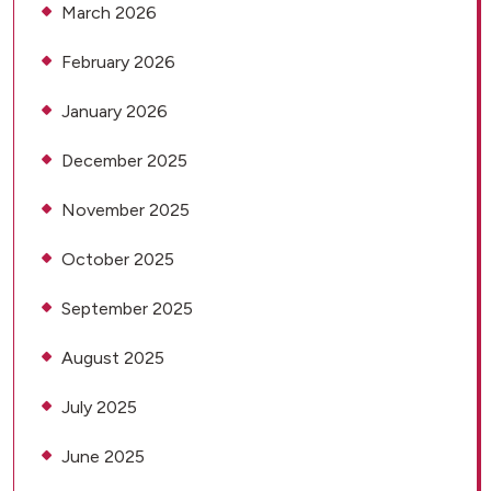
March 2026
February 2026
January 2026
December 2025
November 2025
October 2025
September 2025
August 2025
July 2025
June 2025