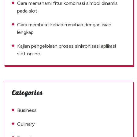
Cara memahami fitur kombinasi simbol dinamis
pada slot
Cara membuat kebab rumahan dengan isian
lengkap
Kajian pengelolaan proses sinkronisasi aplikasi
slot online
Categories
Business
Culinary