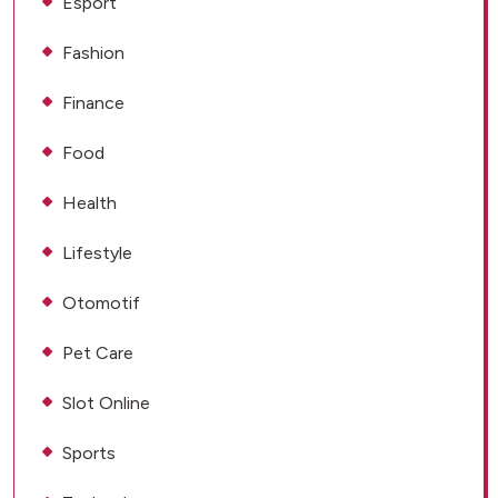
Esport
Fashion
Finance
Food
Health
Lifestyle
Otomotif
Pet Care
Slot Online
Sports