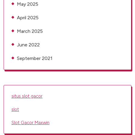
May 2025
April 2025
March 2025
June 2022
September 2021
situs slot gacor
slot
Slot Gacor Maxwin