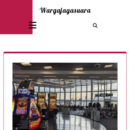
Skip
Wargajagasuara
to
content