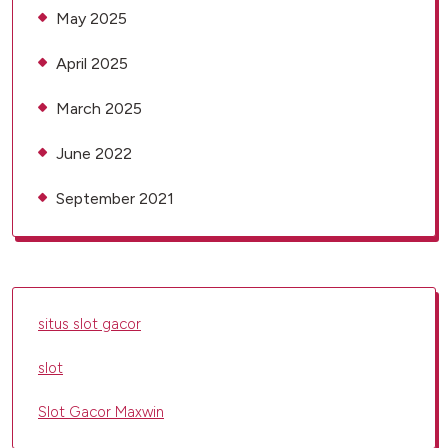
May 2025
April 2025
March 2025
June 2022
September 2021
situs slot gacor
slot
Slot Gacor Maxwin