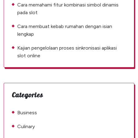
Cara memahami fitur kombinasi simbol dinamis
pada slot
Cara membuat kebab rumahan dengan isian
lengkap
Kajian pengelolaan proses sinkronisasi aplikasi
slot online
Categories
Business
Culinary