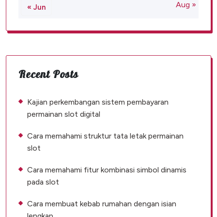
Aug »
« Jun
Recent Posts
Kajian perkembangan sistem pembayaran
permainan slot digital
Cara memahami struktur tata letak permainan
slot
Cara memahami fitur kombinasi simbol dinamis
pada slot
Cara membuat kebab rumahan dengan isian
lengkap