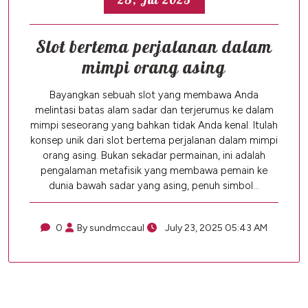
Slot bertema perjalanan dalam
mimpi orang asing
Bayangkan sebuah slot yang membawa Anda
melintasi batas alam sadar dan terjerumus ke dalam
mimpi seseorang yang bahkan tidak Anda kenal. Itulah
konsep unik dari slot bertema perjalanan dalam mimpi
orang asing. Bukan sekadar permainan, ini adalah
pengalaman metafisik yang membawa pemain ke
dunia bawah sadar yang asing, penuh simbol…
0
By sundmccaul
July 23, 2025 05:43 AM