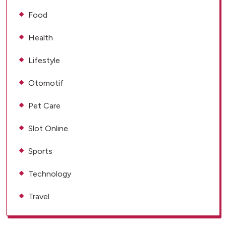
Food
Health
Lifestyle
Otomotif
Pet Care
Slot Online
Sports
Technology
Travel