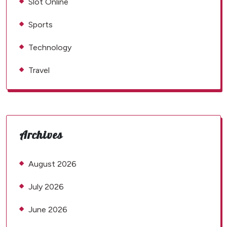
Slot Online
Sports
Technology
Travel
Archives
August 2026
July 2026
June 2026