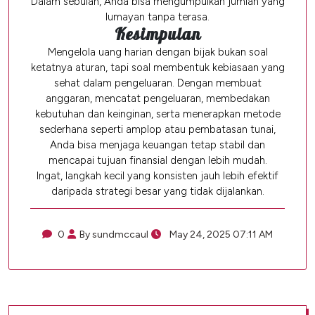
Dalam sebulan, Anda bisa mengumpulkan jumlah yang
lumayan tanpa terasa.
Kesimpulan
Mengelola uang harian dengan bijak bukan soal
ketatnya aturan, tapi soal membentuk kebiasaan yang
sehat dalam pengeluaran. Dengan membuat
anggaran, mencatat pengeluaran, membedakan
kebutuhan dan keinginan, serta menerapkan metode
sederhana seperti amplop atau pembatasan tunai,
Anda bisa menjaga keuangan tetap stabil dan
mencapai tujuan finansial dengan lebih mudah.
Ingat, langkah kecil yang konsisten jauh lebih efektif
daripada strategi besar yang tidak dijalankan.
0
By sundmccaul
May 24, 2025 07:11 AM