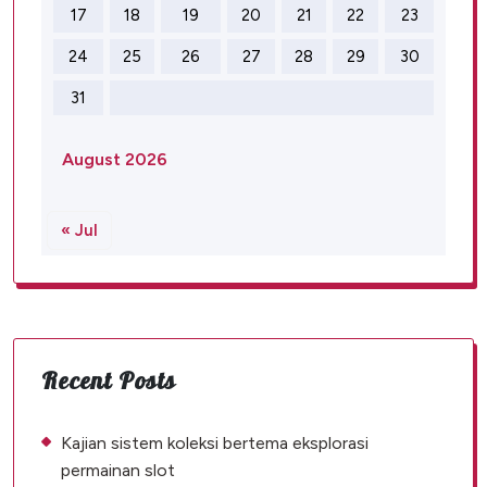
17
18
19
20
21
22
23
24
25
26
27
28
29
30
31
August 2026
« Jul
Recent Posts
Kajian sistem koleksi bertema eksplorasi
permainan slot