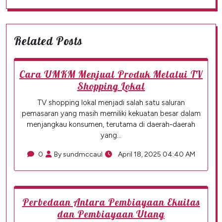
Related Posts
Cara UMKM Menjual Produk Melalui TV
Shopping Lokal
TV shopping lokal menjadi salah satu saluran
pemasaran yang masih memiliki kekuatan besar dalam
menjangkau konsumen, terutama di daerah-daerah
yang…
0
By sundmccaul
April 18, 2025 04:40 AM
Perbedaan Antara Pembiayaan Ekuitas
dan Pembiayaan Utang