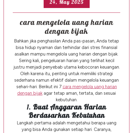
24, May 2025
cara mengelola uang harian
dengan bijak
Bahkan jika penghasilan Anda pas-pasan, Anda tetap
bisa hidup nyaman dan terhindar dari stres finansial
asalkan mampu mengelola uang harian dengan bijak.
Sering kali, pengeluaran harian yang terlihat kecil
justru menjadi penyebab utama kebocoran keuangan.
Oleh karena itu, penting untuk memiliki strategi
sederhana namun efektif dalam mengelola keuangan
sehari-hari. Berikut ini 7
cara mengelola uang harian
dengan bijak
agar tetap aman, tertata, dan sesuai
kebutuhan.
1.
Buat Anggaran Harian
Berdasarkan Kebutuhan
Langkah pertama adalah mengetahui berapa uang
yang bisa Anda gunakan setiap hari. Caranya,