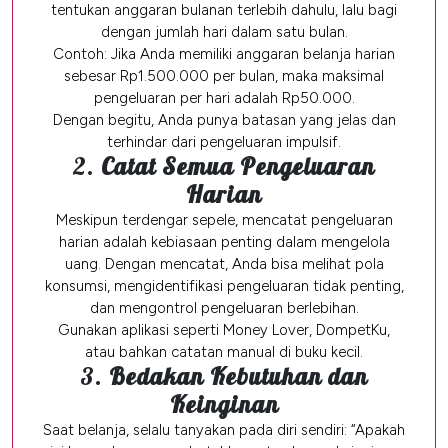
tentukan anggaran bulanan terlebih dahulu, lalu bagi
dengan jumlah hari dalam satu bulan.
Contoh: Jika Anda memiliki anggaran belanja harian
sebesar Rp1.500.000 per bulan, maka maksimal
pengeluaran per hari adalah Rp50.000.
Dengan begitu, Anda punya batasan yang jelas dan
terhindar dari pengeluaran impulsif.
2.
Catat Semua Pengeluaran
Harian
Meskipun terdengar sepele, mencatat pengeluaran
harian adalah kebiasaan penting dalam mengelola
uang. Dengan mencatat, Anda bisa melihat pola
konsumsi, mengidentifikasi pengeluaran tidak penting,
dan mengontrol pengeluaran berlebihan.
Gunakan aplikasi seperti Money Lover, DompetKu,
atau bahkan catatan manual di buku kecil.
3.
Bedakan Kebutuhan dan
Keinginan
Saat belanja, selalu tanyakan pada diri sendiri: “Apakah