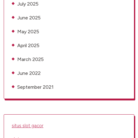
July 2025
June 2025
May 2025
April 2025
March 2025
June 2022
September 2021
situs slot gacor