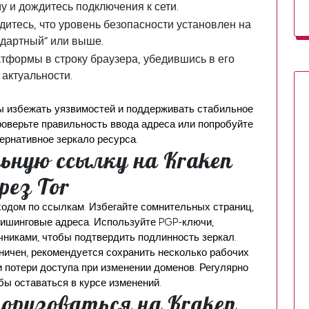
у и дождитесь подключения к сети.
дитесь, что уровень безопасности установлен на
дартный” или выше.
тформы в строку браузера, убедившись в его
актуальности.
ы избежать уязвимостей и поддерживать стабильное
роверьте правильность ввода адреса или попробуйте
ернативное зеркало ресурса.
ьную ссылку на Kraken
рез Tor
одом по ссылкам. Избегайте сомнительных страниц,
фишинговые адреса. Используйте PGP-ключи,
иками, чтобы подтвердить подлинность зеркал.
ничен, рекомендуется сохранить несколько рабочих
и потери доступа при изменении доменов. Регулярно
бы оставаться в курсе изменений.
торизоваться на Kraken