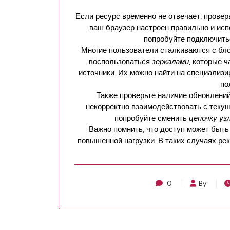
Если ресурс временно не отвечает, провер
ваш браузер настроен правильно и исп
попробуйте подключить
Многие пользователи сталкиваются с бло
воспользоваться
зеркалами
, которые 
источники. Их можно найти на специализ
по
Также проверьте наличие обновлени
некорректно взаимодействовать с текущ
попробуйте сменить
цепочку уз
Важно помнить, что доступ может быть
повышенной нагрузки. В таких случаях ре
0
By