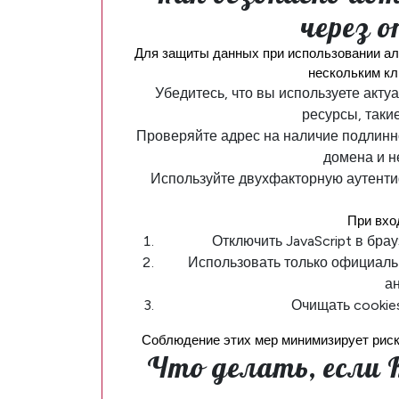
через o
Для защиты данных при использовании а
нескольким к
Убедитесь, что вы используете акт
ресурсы, таки
Проверяйте адрес на наличие подлиннос
домена и н
Используйте двухфакторную аутент
При вхо
Отключить JavaScript в бра
Использовать только официаль
а
Очищать cookies
Соблюдение этих мер минимизирует риски
Что делать, если 