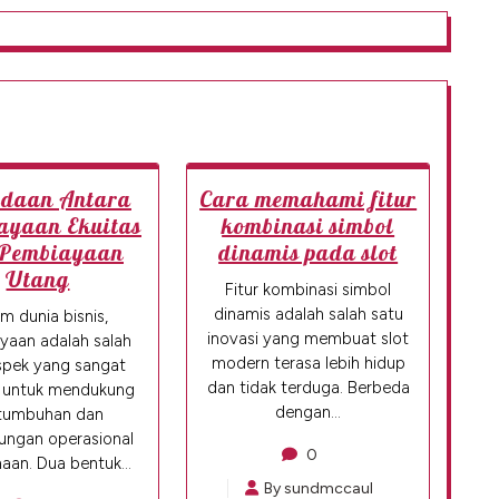
edaan Antara
Cara memahami fitur
ayaan Ekuitas
kombinasi simbol
 Pembiayaan
dinamis pada slot
Utang
Fitur kombinasi simbol
dinamis adalah salah satu
m dunia bisnis,
inovasi yang membuat slot
yaan adalah salah
modern terasa lebih hidup
spek yang sangat
dan tidak terduga. Berbeda
 untuk mendukung
dengan…
tumbuhan dan
ungan operasional
0
haan. Dua bentuk…
By sundmccaul