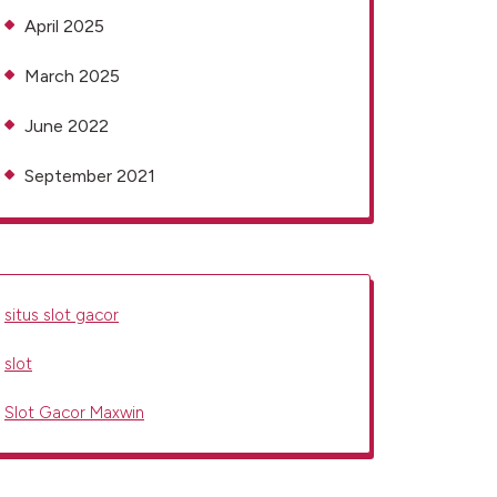
April 2025
March 2025
June 2022
September 2021
situs slot gacor
slot
Slot Gacor Maxwin