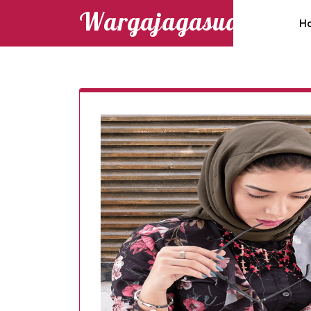
Skip
Wargajagasuara
H
to
content