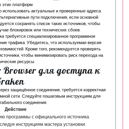
 этих платформ.
 использовать актуальные и проверенные адреса.
ьтернативные пути подключения, если основной
уется сохранять список таких источников, чтобы
учае блокировок или технических сбоев.
ка
требуется специализированное программное
ие трафика. Убедитесь, что используемая версия
язвимостей. Кроме того, рекомендуется проверять
сточники, чтобы минимизировать риск перехода на
ические ресурсы.
 Browser для доступа к
Kraken
ерез защищённое соединение, требуется корректная
имной сети. Следуйте пошаговым инструкциям для
табильного соединения.
Действие
ю программы с официального источника.
следуя инструкциям мастера установки.