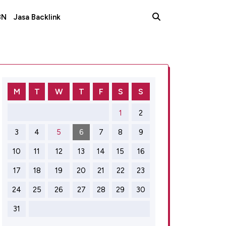
BN
Jasa Backlink
M
T
W
T
F
S
S
1
2
3
4
5
6
7
8
9
10
11
12
13
14
15
16
17
18
19
20
21
22
23
24
25
26
27
28
29
30
31