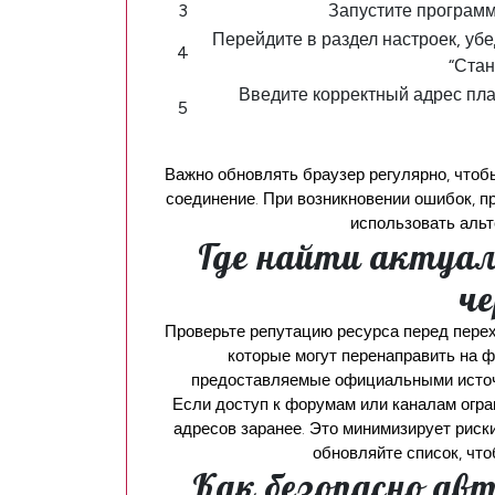
3
Запустите программ
Перейдите в раздел настроек, убе
4
“Стан
Введите корректный адрес пла
5
Важно обновлять браузер регулярно, чтоб
соединение. При возникновении ошибок, п
использовать альт
Где найти актуал
че
Проверьте репутацию ресурса перед перех
которые могут перенаправить на 
предоставляемые официальными источн
Если доступ к форумам или каналам огра
адресов заранее. Это минимизирует риск
обновляйте список, что
Как безопасно ав